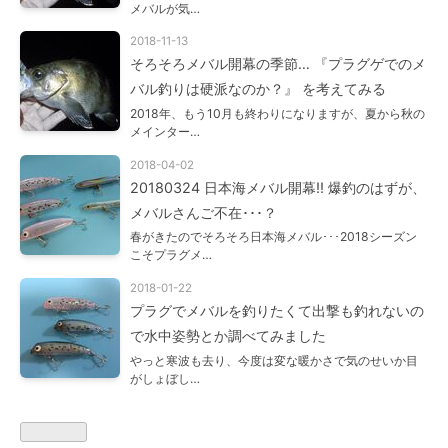
メバルが気…
2018-11-13
そろそろメバル開幕の季節… 『プラグゲでのメ
バル釣りは硬派なのか？』 を考えてみる
2018年、もう10月も終わりになりますが、夏から秋の
メインター…
2018-04-02
20180324 日本海メバル開幕!! 爆釣のはずが、
メバルさんご不在･･･？
春がきたのでそろそろ日本海メバル･･･2018シーズン
こそプラグメ…
2018-01-22
プラグでメバルを釣りたくて出撃も釣れないの
で水中姿勢とか調べてみました
やっと寒波も去り、今度は変な暖かさで気のせいか目
がしょぼし…