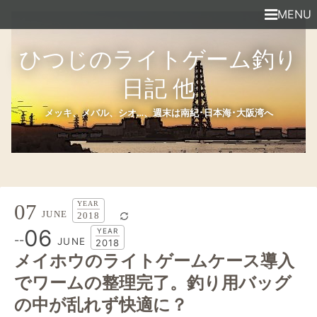
MENU
ひつじのライトゲーム釣り
日記 他
メッキ、メバル、シオ…、週末は南紀･日本海･大阪湾へ
07
2018
06
-
-
2018
メイホウのライトゲームケース導入
でワームの整理完了。釣り用バッグ
の中が乱れず快適に？